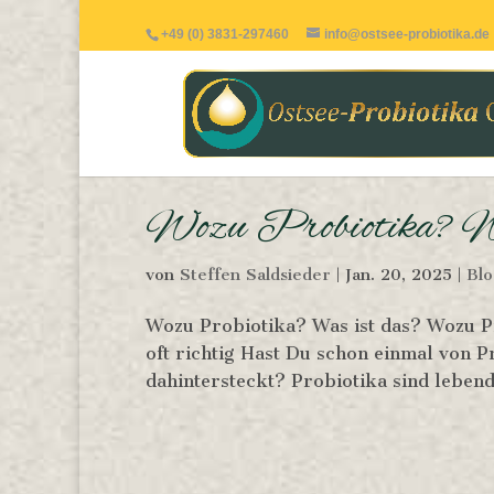
+49 (0) 3831-297460
info@ostsee-probiotika.de
Wozu Probiotika? Wa
von
Steffen Saldsieder
|
Jan. 20, 2025
|
Blo
Wozu Probiotika? Was ist das? Wozu Pr
oft richtig Hast Du schon einmal von P
dahintersteckt? Probiotika sind lebend