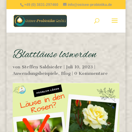
+49 (0) 3831-297460
info@ostsee-probiotika.de
Blattläuse loswerden
von
Steffen Saldsieder
|
Juli 10, 2023
|
Anwendungsbeispiele
,
Blog
|
0 Kommentare