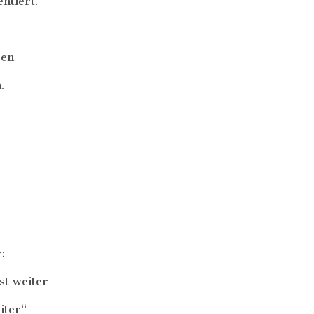
ntiert.
ben
.
:
st weiter
iter“