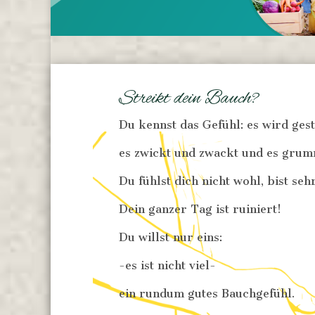
Streikt dein Bauch?
Du kennst das Gefühl: es wird ges
es zwickt und zwackt und es grum
Du fühlst dich nicht wohl, bist sehr
Dein ganzer Tag ist ruiniert!
Du willst nur eins:
-es ist nicht viel-
ein rundum gutes Bauchgefühl.