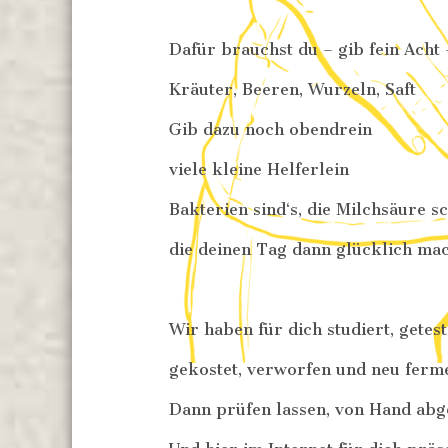
Dafür brauchst du – gib fein Acht 
Kräuter, Beeren, Wurzeln, Saft
Gib dazu noch obendrein
viele kleine Helferlein
Bakterien sind‘s, die Milchsäure sc
die deinen Tag dann glücklich ma
Wir haben für dich studiert, getes
gekostet, verworfen und neu ferme
Dann prüfen lassen, von Hand abgef