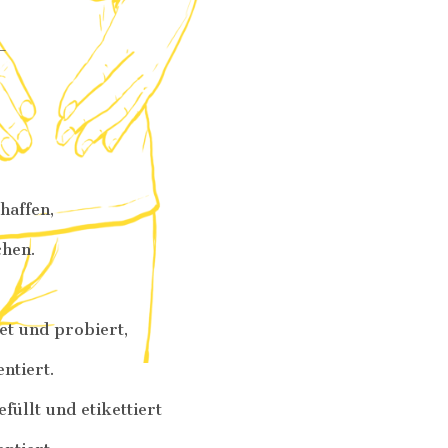
–
haffen,
chen.
tet und probiert,
ntiert.
üllt und etikettiert