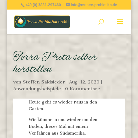
+49 (0) 3831-297460
info@ostsee-probiotika.de
Terra Preta selber
herstellen
von
Steffen Saldsieder
|
Aug. 12, 2020
|
Anwendungsbeispiele
|
0 Kommentare
Heute geht es wieder raus in den
Garten.
Wir kümmern uns wieder um den
Boden; dieses Mal mit einem
Verfahren aus Südamerika.