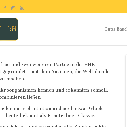
Gutes Bauc
efrau und zwei weiteren Partnern die HHK
gegründet – mit dem Ansinnen, die Welt durch
 zu machen.
ikroorganismen kennen und erkannten schnell,
kombinieren ließen.
ieder mit viel Intuition und auch etwas Glück
 – heute bekannt als Kräuterbeer Classic.
an wichtig – und so wurden alle Zutaten in Bio-