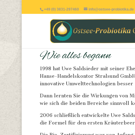
+49 (0) 3831-297460
info@ostsee-probiotika.de
Wie alles begann
1998 hat Uwe Saldsieder mit seiner Eh
Hanse-Handelskontor Stralsund GmbH 
innovative Umwelttechnologien besser
Dann lernten Sie die Wirkungen von M
wie sich die beiden Bereiche sinnvoll 
2006 schließlich entwickelte Uwe Salds
die Formel für den ersten Kräuterbeer
Die Bio-Zertifizierung war von Anfang 