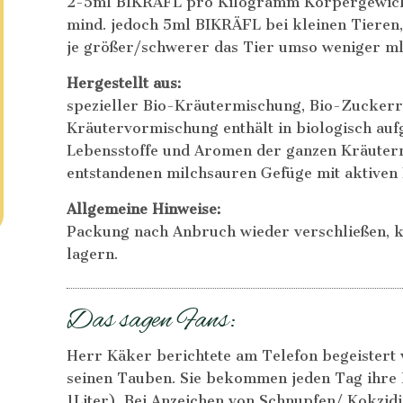
2-5ml BIKRÄFL pro Kilogramm Körpergewich
mind. jedoch 5ml BIKRÄFL bei kleinen Tieren,
je größer/schwerer das Tier umso weniger 
Hergestellt aus:
spezieller Bio-Kräutermischung, Bio-Zucker
Kräutervormischung enthält in biologisch auf
Lebensstoffe und Aromen der ganzen Kräuterm
entstandenen milchsauren Gefüge mit aktiven
Allgemeine Hinweise:
Packung nach Anbruch wieder verschließen, kü
lagern.
Das sagen Fans:
Herr Käker berichtete am Telefon begeistert 
seinen Tauben. Sie bekommen jeden Tag ihre 
1Liter). Bei Anzeichen von Schnupfen/ Kokzidie