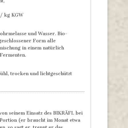
t,
ml/ kg KGW
rohrmelasse und Wasser. Bio-
geschlossener Form alle
ischung in einem natürlich
 Fermenten.
hl, trocken und lichtgeschützt
von seinem Einsatz des BIKRÄFL bei
Portion (er braucht im Monat etwa
n, so sagt er, trennt er das