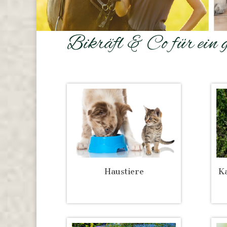
Bikräfl & Co für ein 
Haustiere
Ka