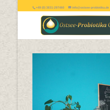
+49 (0) 3831-297460
info@ostsee-probiotika.de