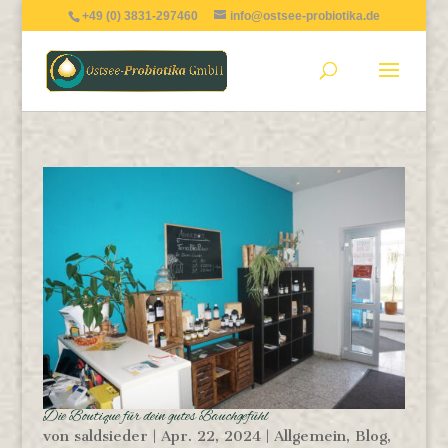
+49 (0) 3831-297460
info@ostsee-probiotika.de
Die Boutique für dein gutes Bauchgefühl
von
saldsieder
|
Apr. 22, 2024
|
Allgemein
,
Blog
,