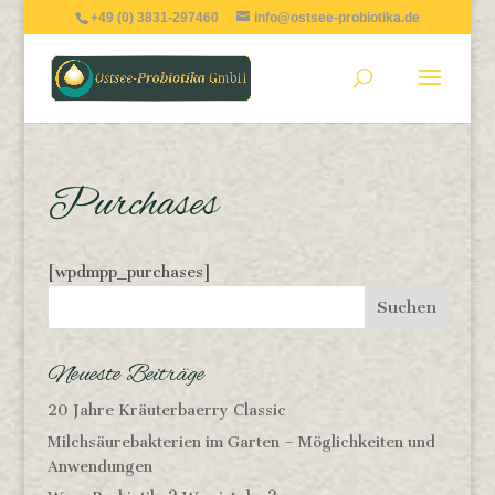
+49 (0) 3831-297460
info@ostsee-probiotika.de
Purchases
[wpdmpp_purchases]
Neueste Beiträge
20 Jahre Kräuterbaerry Classic
Milchsäurebakterien im Garten – Möglichkeiten und
Anwendungen