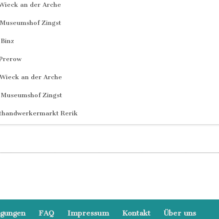
Wieck an der Arche
Museumshof Zingst
Binz
Prerow
Wieck an der Arche
 Museumshof Zingst
sthandwerkermarkt Rerik
ngungen
FAQ
Impressum
Kontakt
Über uns