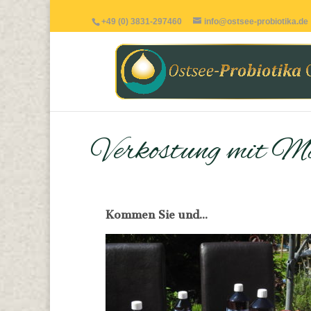
+49 (0) 3831-297460
info@ostsee-probiotika.de
Verkostung mit M
Kommen Sie und...