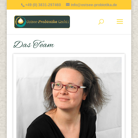
+49 (0) 3831-297460
info@ostsee-probiotika.de
Das Team